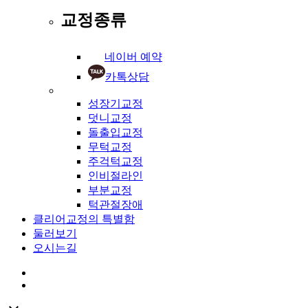
교정종류
네이버 예약
카톡상담
성장기교정
덧니교정
돌출입교정
무턱교정
주걱턱교정
인비절라인
부분교정
턱관절장애
클리어교정의 특별함
둘러보기
오시는길