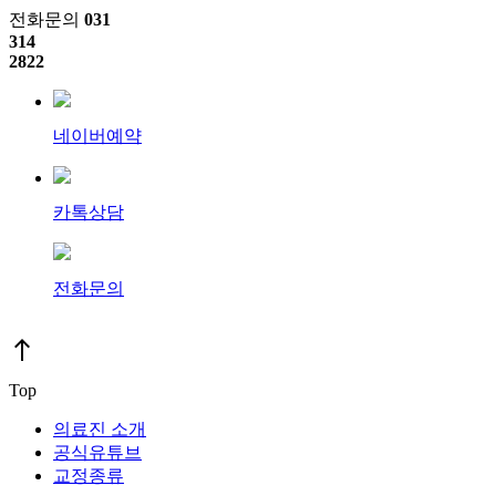
전화문의
031
314
2822
네이버예약
카톡상담
전화문의
north
Top
의료진 소개
공식유튜브
교정종류