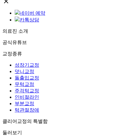
close
네이버 예약
카톡상담
의료진 소개
공식유튜브
교정종류
성장기교정
덧니교정
돌출입교정
무턱교정
주걱턱교정
인비절라인
부분교정
턱관절장애
클리어교정의 특별함
둘러보기